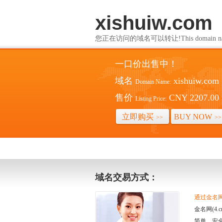
xishuiw.com
您正在访问的域名可以转让!This domain name i
一口价出售中！
域名
xishuiw.com
Domain Name:
售价
CNY 2207.00
Listing Price:
立即购买
BUY NOW
>>
>>
域名交易方式：
通过金名网(
金名网(4
简单、安