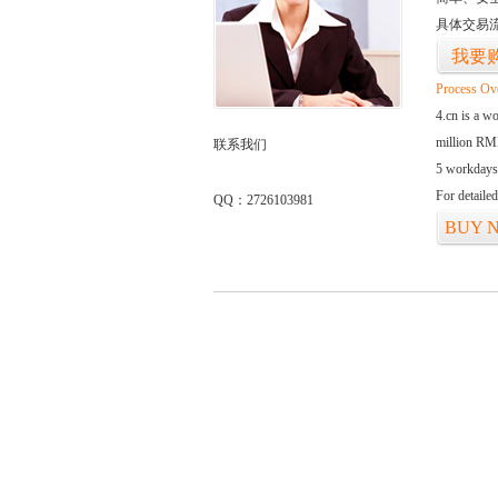
具体交易
我要
Process Ov
4.cn is a w
million RMB
联系我们
5 workdays
For detaile
QQ：2726103981
BUY 