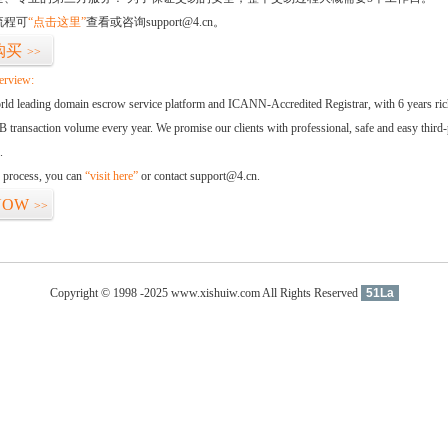
流程可
“点击这里”
查看或咨询support@4.cn。
购买
>>
erview:
orld leading domain escrow service platform and ICANN-Accredited Registrar, with 6 years ri
 transaction volume every year. We promise our clients with professional, safe and easy third-
.
d process, you can
“visit here”
or contact support@4.cn.
NOW
>>
Copyright © 1998 -2025 www.xishuiw.com All Rights Reserved
51La